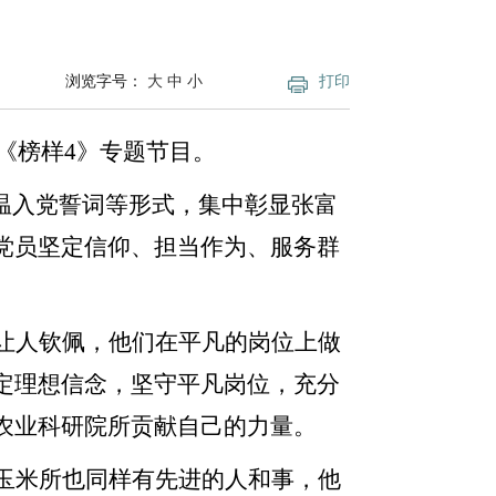
浏览字号：
大
中
小
打印
《榜样
4
》专题节目。
温入党誓词等形式，集中彰显张富
党员坚定信仰、担当作为、服务群
让人钦佩，他们在平凡的岗位上做
定理想信念，坚守平凡岗位，充分
农业科研院所贡献自己的力量。
玉米所也同样有先进的人和事，他