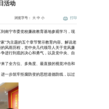
日活动
浏览字号：
大
中
小
打印
到南宁市委党校廉政教育基地参观学习，现
“家”为主题的五个章节警示教育内容。解说老
廉的风雨历程，党中央几代领导人关于党风廉
斗争进行到底的决心和勇气，以及党中央、自
来了全方位、多角度、最直接的视觉冲击和
进一步筑牢拒腐防变的思想道德防线，以过