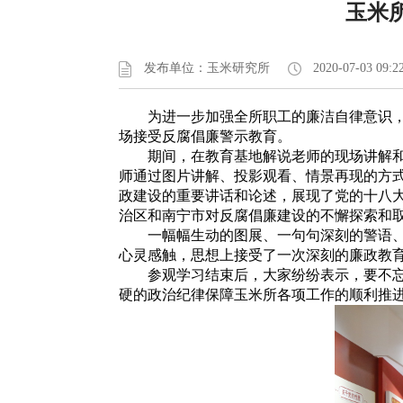
玉米
发布单位：玉米研究所
2020-07-03 09:2
为进一步加强全所职工的廉洁自律意识，筑
场接受反腐倡廉警示教育。
期间，在教育基地解说老师的现场讲解和引导
师通过图片讲解、投影观看、情景再现的方
政建设的重要讲话和论述，展现了党的十八
治区和南宁市对反腐倡廉建设的不懈探索和
一幅幅生动的图展、一句句深刻的警语、一
心灵感触，思想上接受了一次深刻的廉政教
参观学习结束后，大家纷纷表示，要不忘初
硬的政治纪律保障玉米所各项工作的顺利推