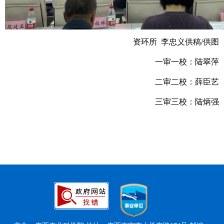
资环所 李忠义供稿/供图
一审一校：陆翠萍
二审二校：薛臣艺
三审三校：陆炳强