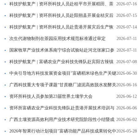
宾阳县开展灾后水稻生产技术指导
科技护航复产 | 资环所科技人员赴桂平市开展稻田、茶
2026-07-16
园灾后恢复生产指导
科技护航复产 | 资环所科技人员赴阳朔县开展金桔灾后
2026-07-15
技术服务
科技护航复产 | 资环所科技人员赴贵港开展灾后生产恢
2026-07-14
复指导
次生代谢物制剂在茶园应用技术规范标准通过审定
2026-07-11
国家牧草产业技术体系南宁综合试验站赴河北张家口参
2026-07-11
加豆禾混播草地不落地青贮技术现场观摩会
科技护航复产 | 富硒农业产业科技先锋队赴宾阳古辣镇
2026-07-08
富硒香米示范基地开展灾后恢复技术指导
中央引导地方科技发展资金项目"富硒稻米绿色生产关键
2026-06-30
技术创新基地建设"举办经费管理政策解读与实操专题培训
广西科技重大专项子课题“甘蔗糖厂滤泥高效脱水发酵关
2026-06-16
键技术研发及应用”通过验收
资环所科技人员参加第23届世界土壤学大会
2026-06-12
资环所富硒农业产业科技先锋队赴贵港开展技术培训与
2026-06-06
科技服务
广西土壤资源高效利用产业技术研究院阶段性小结暨成
2026-06-02
果转化签约交流会在广西农业科学院召开
2026年智果行动计划项目"富硒功能产品科技成果转化中
2026-05-28