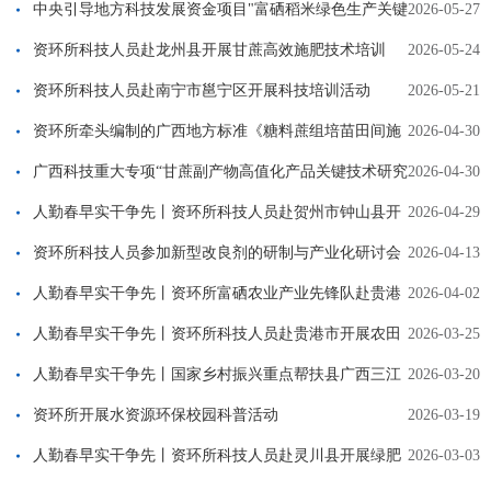
试研究与示范"项目启动会暨广西富硒农产品科技成果转化中试研
中央引导地方科技发展资金项目"富硒稻米绿色生产关键
2026-05-27
究基地建设工作推进在南宁召开
技术创新基地建设"中期工作推进会顺利召开
资环所科技人员赴龙州县开展甘蔗高效施肥技术培训
2026-05-24
资环所科技人员赴南宁市邕宁区开展科技培训活动
2026-05-21
资环所牵头编制的广西地方标准《糖料蔗组培苗田间施
2026-04-30
肥管理技术规程》（送审稿）通过技术审查
广西科技重大专项“甘蔗副产物高值化产品关键技术研究
2026-04-30
及应用示范”两项子课题通过现场查定
人勤春早实干争先丨资环所科技人员赴贺州市钟山县开
2026-04-29
展绿肥技术培训
资环所科技人员参加新型改良剂的研制与产业化研讨会
2026-04-13
人勤春早实干争先丨资环所富硒农业产业先锋队赴贵港
2026-04-02
指导春耕生产
人勤春早实干争先丨资环所科技人员赴贵港市开展农田
2026-03-25
墒情管护科技服务
人勤春早实干争先丨国家乡村振兴重点帮扶县广西三江
2026-03-20
科技特派团开展绿肥调查与春季备耕服务
资环所开展水资源环保校园科普活动
2026-03-19
人勤春早实干争先丨资环所科技人员赴灵川县开展绿肥
2026-03-03