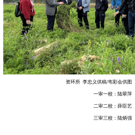
资环所 李忠义供稿/韦彩会供图
一审一校：陆翠萍
二审二校：薛臣艺
三审三校：陆炳强