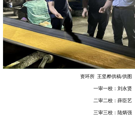
资环所 王坚桦供稿/供图
一审一校：刘永贤
二审二校：薛臣艺
三审三校：陆炳强