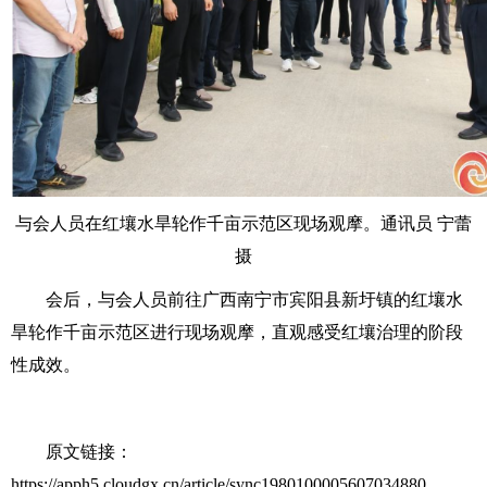
与会人员在红壤水旱轮作千亩示范区现场观摩。通讯员 宁蕾
摄
会后，与会人员前往广西南宁市宾阳县新圩镇的红壤水
旱轮作千亩示范区进行现场观摩，直观感受红壤治理的阶段
性成效。
原文链接：
https://apph5.cloudgx.cn/article/sync1980100005607034880