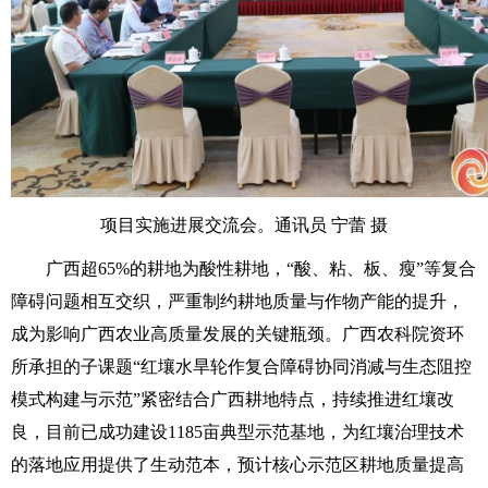
项目实施进展交流会。通讯员 宁蕾 摄
广西超65%的耕地为酸性耕地，“酸、粘、板、瘦”等复合
障碍问题相互交织，严重制约耕地质量与作物产能的提升，
成为影响广西农业高质量发展的关键瓶颈。广西农科院资环
所承担的子课题“红壤水旱轮作复合障碍协同消减与生态阻控
模式构建与示范”紧密结合广西耕地特点，持续推进红壤改
良，目前已成功建设1185亩典型示范基地，为红壤治理技术
的落地应用提供了生动范本，预计核心示范区耕地质量提高