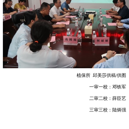
植保所 邱美莎供稿/供图
一审一校：邓铁军
二审二校：薛臣艺
三审三校：陆炳强