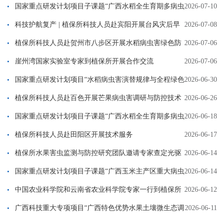
苦瓜病虫害防治指导
国家重点研发计划项目子课题“广西水稻全生育期多病虫
2026-07-10
一体化绿色防控技术集成与示范”现场观摩会在贺州市顺利召开
科技护航复产 | 植保所科技人员赴宾阳开展台风灾后早
2026-07-08
稻生产指导工作
植保所科技人员赴贺州市八步区开展水稻病虫害绿色防
2026-07-06
控技术培训
崖州湾国家实验室专家到植保所开展合作交流
2026-07-06
国家重点研发计划项目“水稻病虫害演替规律与全程绿色
2026-06-30
防控技术体系集成示范”项目组成员一行到贺州市试验示范点考察
植保所科技人员赴百色开展芒果病虫害调研与防控技术
2026-06-26
指导
指导
国家重点研发计划项目子课题“广西水稻全生育期多病虫
2026-06-18
一体化绿色防控技术集成与示范”通过现场查定
植保所科技人员赴田阳区开展技术服务
2026-06-17
植保所水果害虫监测与防控研究团队邀请专家查定光驱
2026-06-14
避法防控荔枝蒂蛀虫技术示范效果
国家重点研发计划项目子课题“广西玉米主产区重大病虫
2026-06-14
害绿色防控技术集成与示范”通过现场查定
中国农业科学院和云南省农业科学院专家一行到植保所
2026-06-12
交流指导
广西科技重大专项项目“广西特色优势水果土壤微生态调
2026-06-11