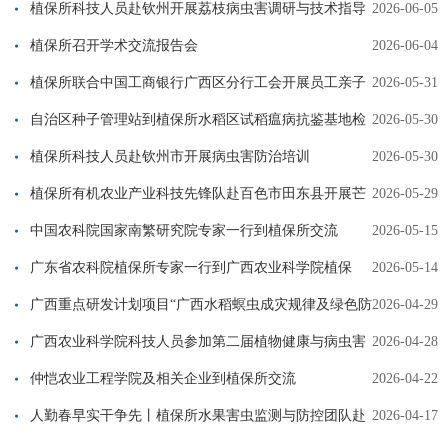
控、功能菌发掘及活性功能代谢物鉴定”内生真菌芒果绿色高产抗
植保所科技人员赴钦州开展荔枝病虫害调研与技术指导
2026-06-05
病技术示范基地通过现场查定
植保所召开学术交流报告会
2026-06-04
植保所联合中国工商银行广西区分行工会开展员工亲子
2026-05-31
科普活动
自治区种子管理站到植保所水稻区试稻瘟病抗鉴基地检
2026-05-30
查指导
植保所科技人员赴钦州市开展病虫害防治培训
2026-05-30
植保所有机农业产业科技先锋队赴百色市田东县开展芒
2026-05-29
果病虫害全程绿色防控技术培训
中国农科院国家南繁研究院专家一行到植保所交流
2026-05-15
广东省农科院植保所专家一行到广西农业科学院植保
2026-05-14
所、水稻所交流
广西重点研发计划项目“广西水稻螟虫成灾规律及绿色防
2026-04-29
控关键技术研究与示范”通过现场查定
广西农业科学院科技人员参加第二届植物健康与病虫害
2026-04-28
绿色防控技术创新交流会
仲恺农业工程学院及相关企业到植保所交流
2026-04-22
人勤春早实干争先丨植保所水果害虫监测与防控团队赴
2026-04-17