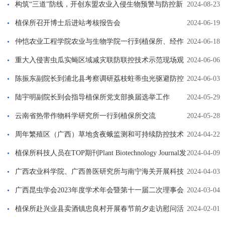
构筑“三道”防线，开创东盟农业入侵生物预警与防控新
2024-08-23
局面
植保所召开博士后进站考核报告会
2024-06-19
仲恺农业工程学院农业与生物学院一行到植保所、经作
2024-06-18
所交流
重大入侵害虫瓜实蝇区域减灾联防联控技术示范现场观
2024-06-06
摩会在北海召开
陈振东副院长到浦北县考察调研荔枝蛀蒂虫光驱避防控
2024-06-03
技术
陆宇明副院长到会指导植保所党支部换届选举工作
2024-05-29
云南省热带作物科学研究所一行到植保所交流
2024-05-28
周年繁殖区（广西）草地贪夜蛾监测和可持续防控技术
2024-04-22
交流与现场观摩会在大化召开
植保所科技人员在TOP期刊Plant Biotechnology Journal发
2024-04-09
表水稻抗病毒研究文章
广西农业科学院、广西兽医研究所与南宁海关开展科技
2024-04-03
合作交流对接活动
广西昆虫学会2023年度学术年会暨第十一届二次理事会
2024-03-04
在广西农业科学院召开
植保所赴兴业县卖酒镇忠良村开展春节前夕走访慰问活
2024-02-01