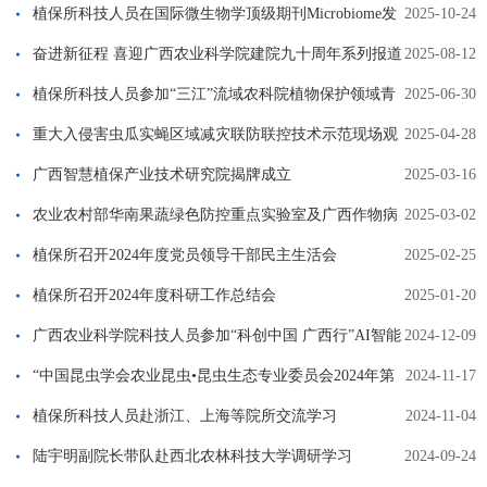
植保所科技人员在国际微生物学顶级期刊Microbiome发
2025-10-24
表水稻病毒重构水稻根部微生物群落的研究文章
奋进新征程 喜迎广西农业科学院建院九十周年系列报道
2025-08-12
之植物保护研究篇
植保所科技人员参加“三江”流域农科院植物保护领域青
2025-06-30
年学术研讨会
重大入侵害虫瓜实蝇区域减灾联防联控技术示范现场观
2025-04-28
摩会在北海召开
广西智慧植保产业技术研究院揭牌成立
2025-03-16
农业农村部华南果蔬绿色防控重点实验室及广西作物病
2025-03-02
虫害生物学重点实验室召开2025年度学术年会
植保所召开2024年度党员领导干部民主生活会
2025-02-25
植保所召开2024年度科研工作总结会
2025-01-20
广西农业科学院科技人员参加“科创中国 广西行”AI智能
2024-12-09
赋能生物入侵防控科技战略研讨暨培训会
“中国昆虫学会农业昆虫•昆虫生态专业委员会2024年第
2024-11-17
二次全体委员会议”在广西农业科学院召开
植保所科技人员赴浙江、上海等院所交流学习
2024-11-04
陆宇明副院长带队赴西北农林科技大学调研学习
2024-09-24