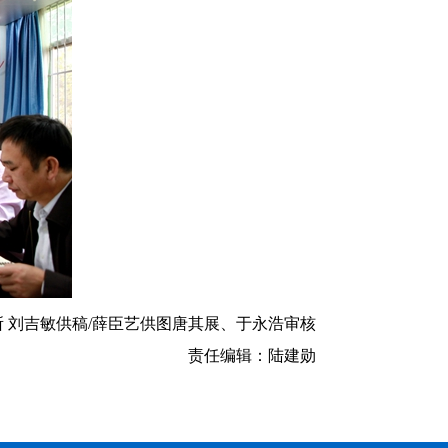
所 刘吉敏供稿/薛臣艺供图唐其展、于永浩审核
责任编辑：陆建勋