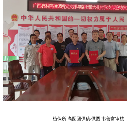
植保所 高圆圆供稿/供图 韦善富审核