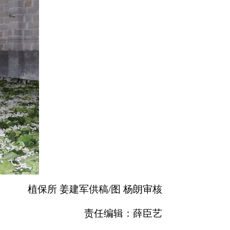
植保所 姜建军供稿/图 杨朗审核
责任编辑：薛臣艺