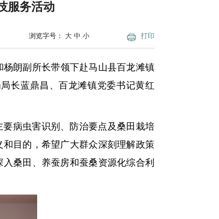
技服务活动
浏览字号：
大
中
小
打印
和杨朗副所长带领下赴马山县百龙滩镇
局局长蓝鼎昌、百龙滩镇党委书记黄红
主要病虫害识别、防治要点及桑田栽培
义和目的，希望广大群众深刻理解政策
深入桑田、养蚕房和蚕桑资源化综合利