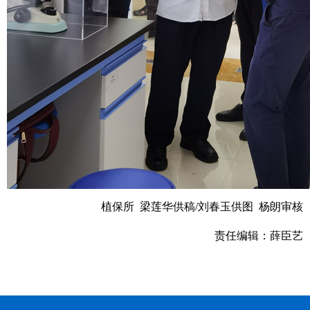
植保所 梁莲华供稿/刘春玉供图 杨朗审核
责任编辑：薛臣艺