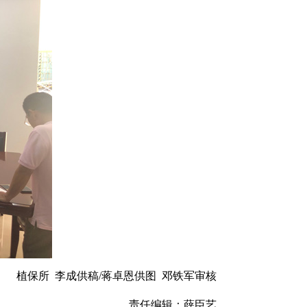
植保所 李成供稿/蒋卓恩供图 邓铁军审核
责任编辑：薛臣艺