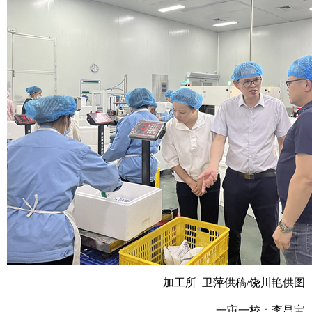
加工所 卫萍供稿/饶川艳供图
一审一校：李昌宝