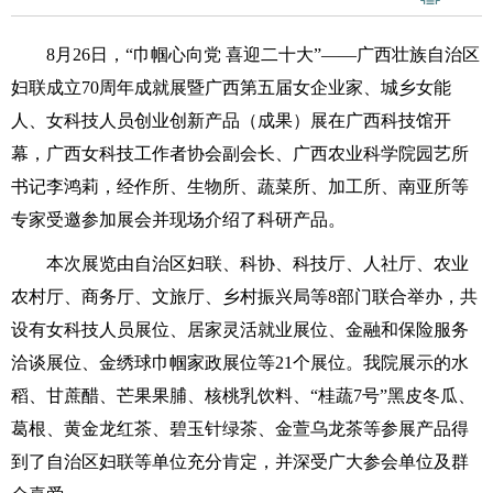
8月26日，“巾帼心向党 喜迎二十大”——广西壮族自治区
妇联成立70周年成就展暨广西第五届女企业家、城乡女能
人、女科技人员创业创新产品（成果）展在广西科技馆开
幕，广西女科技工作者协会副会长、广西农业科学院园艺所
书记李鸿莉，
经作所、
生物所、
蔬菜所、
加工所、
南亚所等
专家受邀参加展会并现场介绍了科研产品。
本次展览由自治区妇联、科协、科技厅、人社厅、农业
农村厅、商务厅、文旅厅、乡村振兴局等8部门联合举办，共
设有女科技人员展位、居家灵活就业展位、金融和保险服务
洽谈展位、金绣球巾帼家政展位等21个展位。我院展示的水
稻、甘蔗醋、芒果果脯、核桃乳饮料、“桂蔬7号”黑皮冬瓜、
葛根、黄金龙红茶、碧玉针绿茶、金萱乌龙茶等参展产品得
到了自治区妇联等单位充分肯定，并深受广大参会单位及群