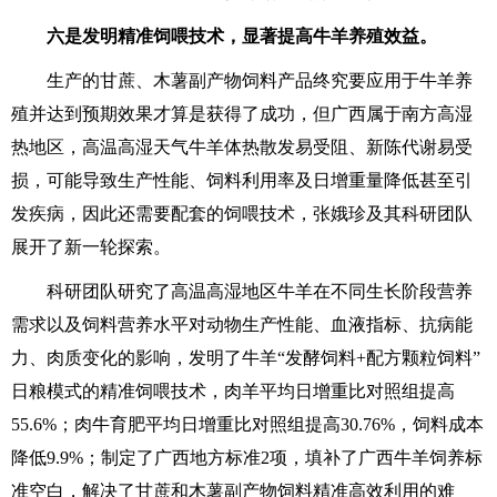
六是发明精准饲喂技术，显著提高牛羊养殖效益。
生产的甘蔗、木薯副产物饲料产品终究要应用于牛羊养
殖并达到预期效果才算是获得了成功，但广西属于南方高湿
热地区，高温高湿天气牛羊体热散发易受阻、新陈代谢易受
损，可能导致生产性能、饲料利用率及日增重量降低甚至引
发疾病，因此还需要配套的饲喂技术，张娥珍及其科研团队
展开了新一轮探索。
科研团队研究了高温高湿地区牛羊在不同生长阶段营养
需求以及饲料营养水平对动物生产性能、血液指标、抗病能
力、肉质变化的影响，发明了牛羊“发酵饲料+配方颗粒饲料”
日粮模式的精准饲喂技术，肉羊平均日增重比对照组提高
55.6%；肉牛育肥平均日增重比对照组提高30.76%，饲料成本
降低9.9%；制定了广西地方标准2项，填补了广西牛羊饲养标
准空白，解决了甘蔗和木薯副产物饲料精准高效利用的难