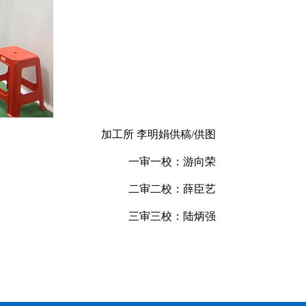
加工所 李明娟供稿/供图
一审一校：游向荣
二审二校：薛臣艺
三审三校：陆炳强