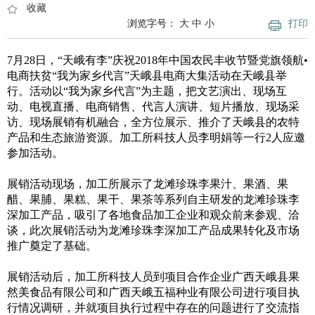
收藏
浏览字号：
大
中
小
打印
7月28日，“天峨有李”庆祝2018年中国农民丰收节暨党旗领航•
电商扶贫“我为家乡代言”天峨县电商大集活动在天峨县举
行。活动以“我为家乡代言”为主题，把文艺演出、现场互
动、电视直播、电商销售、代言人演讲、短片播放、现场采
访、现场展销有机融合，全方位展示、推介了天峨县的农特
产品和生态旅游资源。加工所科技人员李明娟等一行2人应邀
参加活动。
展销活动现场，加工所展示了龙滩珍珠李果汁、果酒、果
醋、果脯、果糕、果干、果茶等系列自主研发的龙滩珍珠李
深加工产品，吸引了各地食品加工企业和观众前来参观、洽
谈，此次展销活动为龙滩珍珠李深加工产品成果转化及市场
推广奠定了基础。
展销活动后，加工所科技人员到项目合作企业广西天峨县果
然美食品有限公司和广西天峨五福种业有限公司进行项目执
行情况调研，并就项目执行过程中存在的问题进行了交流指