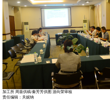
加工所
周葵供稿
/
秦芳芳供图
游向荣审核
责任编辑：关妮纳