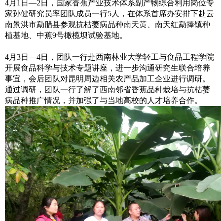
4月1日—2日，国家香蕉产业技术体系副产物综合利用岗位专
家孙健研究员率团队成员一行5人，在体系首席办安排下赴云
南景洪市勐腊县参观抗枯萎病品种南天黄、南天红勐捧镇种
植基地、中蕉9号橄榄坝试验基地。
4月3日—4日，团队一行赴西南林业大学轻工与食品工程学院
开展食品科学与技术专题讲座，进一步沟通研究生联合培养
事宜，会后团队对昆明周边相关农产品加工企业进行调研。
通过调研，团队一行了解了西南邻省香蕉品种栽培与抗枯萎
病品种推广情况，并加强了与当地高校的人才培养合作。