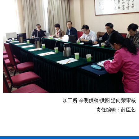
加工所 辛明供稿/供图 游向荣审核
责任编辑：薛臣艺