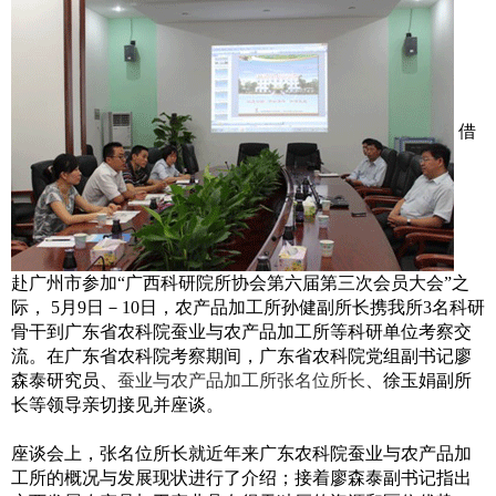
借
赴广州市参加“广西科研院所协会第六届第三次会员大会”之
际，
5
月
9
日
－
10
日，农产品加工所孙健副所长携我所
3
名科研
骨干到广东省农科院蚕业与农产品加工所等科研单位考察交
流。在广东省农科院考察期间，广东省农科院党组副书记廖
森泰研究员、
蚕业与农产品加工所张名位所长
、徐玉娟副所
长等领导亲切接见并座谈。
座谈会上，张名位所长就近年来广东农科院蚕业与农产品加
工所的概况与发展现状进行了介绍；接着廖森泰副书记指出