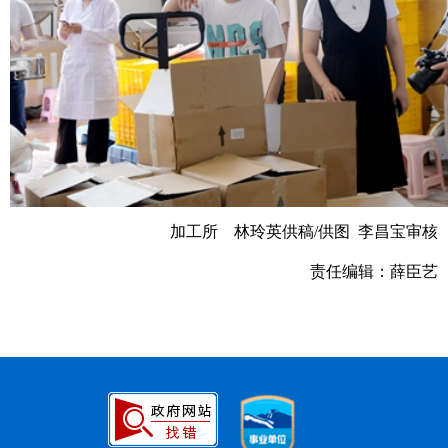
加工所
林玲英供稿
/
供图
李昌宝审核
责任编辑：薛臣艺