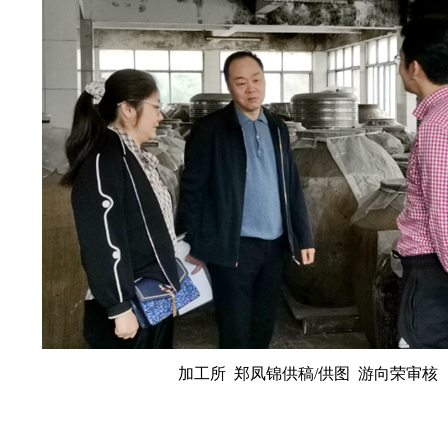
加工所 郑凤锦供稿/供图 游向荣审核