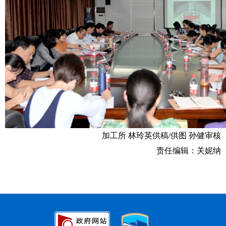
加工所 林玲英供稿/供图 孙健审核
责任编辑：关妮纳