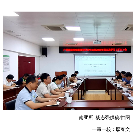
南亚所 杨志强供稿/供图
一审一校：廖春文