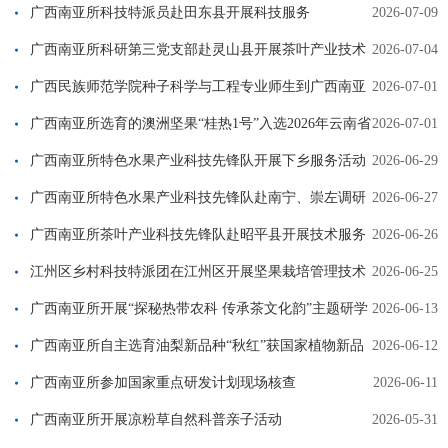
广西南亚所科技特派员赴田东县开展科技服务
2026-07-09
广西南亚所科研第三党支部赴灵山县开展茶叶产业技术
2026-07-04
服务
广西民族师范学院种子科学与工程专业师生到广西南亚
2026-07-01
所开展专业见习活动
广西南亚所选育的澳洲坚果“桂热1号”入选2026年云南省
2026-07-01
农业主导品种
广西南亚所特色水果产业科技先锋队开展下乡服务活动
2026-06-29
广西南亚所特色水果产业科技先锋队赴南宁、崇左调研
2026-06-27
服务乌榄产业发展
广西南亚所茶叶产业科技先锋队赴昭平县开展技术服务
2026-06-26
江州区乡村科技特派团在江州区开展坚果栽培管理技术
2026-06-25
培训
广西南亚所开展“探秘热带农科 传承茶文化韵”主题研学
2026-06-13
活动
广西南亚所自主选育油梨新品种“秋红”获国家植物新品
2026-06-12
种权授权
广西南亚所参加国家重点研发计划现场核查
2026-06-11
广西南亚所开展凉粉草自然科普亲子活动
2026-05-31