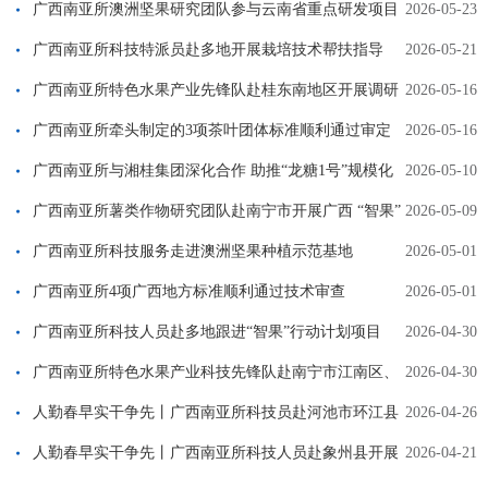
广西南亚所澳洲坚果研究团队参与云南省重点研发项目
2026-05-23
启动会
广西南亚所科技特派员赴多地开展栽培技术帮扶指导
2026-05-21
广西南亚所特色水果产业先锋队赴桂东南地区开展调研
2026-05-16
与技术服务
广西南亚所牵头制定的3项茶叶团体标准顺利通过审定
2026-05-16
广西南亚所与湘桂集团深化合作 助推“龙糖1号”规模化
2026-05-10
推广
广西南亚所薯类作物研究团队赴南宁市开展广西 “智果”
2026-05-09
行动计划项目启动会
广西南亚所科技服务走进澳洲坚果种植示范基地
2026-05-01
广西南亚所4项广西地方标准顺利通过技术审查
2026-05-01
广西南亚所科技人员赴多地跟进“智果”行动计划项目
2026-04-30
广西南亚所特色水果产业科技先锋队赴南宁市江南区、
2026-04-30
马山县考察橄榄产业
人勤春早实干争先丨广西南亚所科技员赴河池市环江县
2026-04-26
跟进国家重点研发计划项目实施
人勤春早实干争先丨广西南亚所科技人员赴象州县开展
2026-04-21