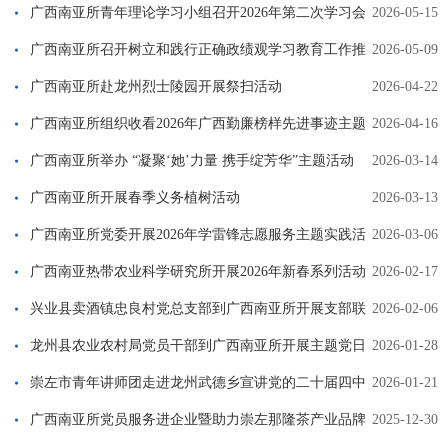
部开展公益义诊活动
广西南亚所青年理论学习小组召开2026年第二次学习会
2026-05-15
广西南亚所召开树立和践行正确政绩观学习教育工作推
2026-05-09
进会
广西南亚所赴龙州烈士陵园开展祭扫活动
2026-04-22
广西南亚所组织收看2026年广西勤廉榜样先进事迹主题
2026-04-16
情景报告会
广西南亚所举办 “凝聚‘她’力量 携手绽芳华”主题活动
2026-03-14
广西南亚所开展春季义务植树活动
2026-03-13
广西南亚所党委开展2026年学雷锋志愿服务主题实践活
2026-03-06
动
广西南亚热带农业科学研究所开展2026年新春系列活动
2026-02-17
兴业县卖酒镇忠良村党总支部到广西南亚所开展支部联
2026-02-06
建活动
龙州县农业农村局党员干部到广西南亚所开展主题党日
2026-01-28
暨交流学习活动
崇左市青年讲师团走进龙州武德乡宣讲党的二十届四中
2026-01-21
全会精神
广西南亚所党员服务进企业暨助力崇左那隆茶产业品牌
2025-12-30