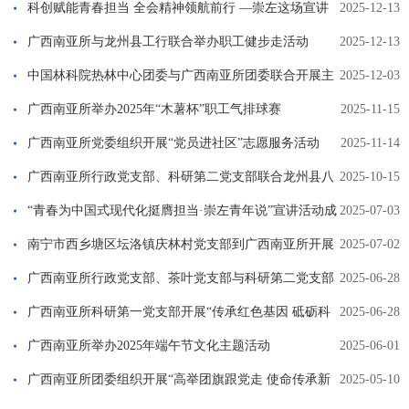
升级
科创赋能青春担当 全会精神领航前行 —崇左这场宣讲
2025-12-13
会让党的创新理论扎根田野
广西南亚所与龙州县工行联合举办职工健步走活动
2025-12-13
中国林科院热林中心团委与广西南亚所团委联合开展主
2025-12-03
题团日活动
广西南亚所举办2025年“木薯杯”职工气排球赛
2025-11-15
广西南亚所党委组织开展“党员进社区”志愿服务活动
2025-11-14
广西南亚所行政党支部、科研第二党支部联合龙州县八
2025-10-15
角乡屏案村党总支部开展共建活动
“青春为中国式现代化挺膺担当·崇左青年说”宣讲活动成
2025-07-03
功举办
南宁市西乡塘区坛洛镇庆林村党支部到广西南亚所开展
2025-07-02
支部共建活动
广西南亚所行政党支部、茶叶党支部与科研第二党支部
2025-06-28
联合开展“赓续红色血脉，凝聚奋进力量”红色主题教育活动
广西南亚所科研第一党支部开展“传承红色基因 砥砺科
2025-06-28
研初心” 主题党日活动
广西南亚所举办2025年端午节文化主题活动
2025-06-01
广西南亚所团委组织开展“高举团旗跟党走 使命传承新
2025-05-10