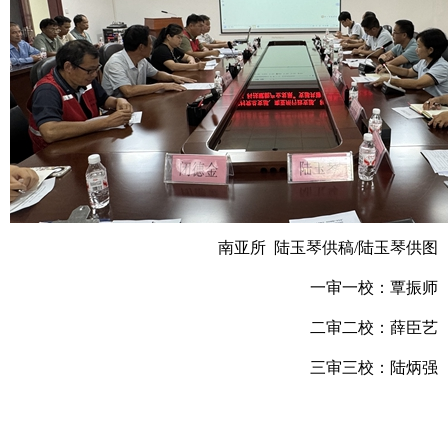
南亚所 陆玉琴供稿/陆玉琴供图
一审一校：覃振师
二审二校：薛臣艺
三审三校：陆炳强