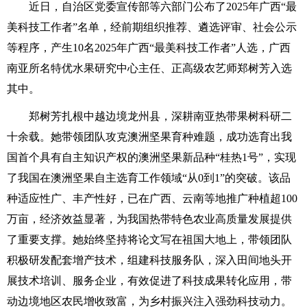
近日，自治区党委宣传部等六部门公布了2025年广西“最
美科技工作者”名单，经前期组织推荐、遴选评审、社会公示
等程序，产生10名2025年广西“最美科技工作者”人选，广西
南亚所名特优水果研究中心主任、正高级农艺师郑树芳入选
其中。
郑树芳扎根中越边境龙州县，深耕南亚热带果树科研二
十余载。她带领团队攻克澳洲坚果育种难题，成功选育出我
国首个具有自主知识产权的澳洲坚果新品种“桂热1号”，实现
了我国在澳洲坚果自主选育工作领域“从0到1”的突破。该品
种适应性广、丰产性好，已在广西、云南等地推广种植超100
万亩，经济效益显著，为我国热带特色农业高质量发展提供
了重要支撑。她始终坚持将论文写在祖国大地上，带领团队
积极研发配套增产技术，组建科技服务队，深入田间地头开
展技术培训、服务企业，有效促进了科技成果转化应用，带
动边境地区农民增收致富，为乡村振兴注入强劲科技动力。