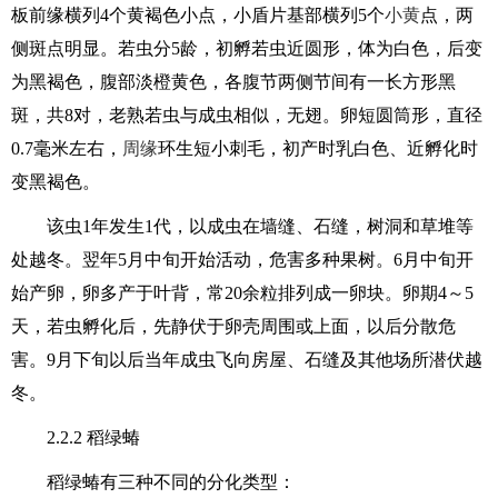
板前缘横列4个黄褐色小点，小盾片基部横列5个
小黄
点，两
侧斑点明显。若虫分5龄，初孵若虫近圆形，体为白色，后变
为黑褐色，腹部淡橙黄色，各腹节两侧节间有一长方形黑
斑，共8对，老熟若虫与成虫相似，无翅。卵短圆筒形，直径
0.7毫米左右，
周缘
环生短小刺毛，初产时乳白色、近孵化时
变黑褐色。
该虫1年发生1代，以成虫在墙缝、石缝，树洞和草堆等
处越冬。翌年5月中旬开始活动，危害多种果树。6月中旬开
始产卵，卵多产于叶背，常20余粒排列成一卵块。卵期4～5
天，若虫孵化后，先静伏于卵壳周围或上面，以后分散危
害。9月下旬以后当年成虫飞向房屋、石缝及其他场所潜伏越
冬。
2.2.2 稻绿蝽
稻绿蝽有三种不同的分化类型：