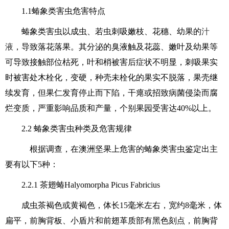
1.1蝽象类害虫危害特点
蝽象类害虫以成虫、若虫刺吸嫩枝、花穗、幼果的
汁
液
，导致落花落果。其分泌的臭液触及花蕊、嫩叶及幼果等
可导致接触部位枯死，叶和梢被害后症状不明显，刺吸果实
时被害处木栓化，变硬，种壳未栓化的果实不脱落，果壳继
续发育，但果仁发育停止而下陷，干瘪或招致病菌侵染而腐
烂变质，严重影响品质和产量，个别果园受害达40%以上。
2.2 蝽象类害虫种类及危害规律
根据调查，在澳洲坚果上危害的蝽象类害虫鉴定出主
要有以下5种：
2.2.1 茶翅蝽Halyomorpha Picus Fabricius
成虫茶褐色或黄褐色，体长15毫米左右，宽约8毫米，体
扁平，前胸背板、小盾片和前翅革质部有黑色刻点，前胸背