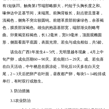
有1短纵凹。触角第1节端部略膨大，约短于
头
胸长度之和。
喙伸达中足基节间，末端黑。前胸背板长，刻点密且显著，
浅褐色，侧角不突出较圆钝。前翅革质部前缘绿色，余茶褐
色，膜质部深褐色。雄虫的抱器基部宽，端部渐尖削略弯
曲。
卵
黄褐至棕褐色，长1.2毫米，宽0.9毫米，顶面观椭圆
形，侧面看面平底圆，表面光滑。若虫与成虫相似，共5龄。
该虫在广西1年发生4～5代，无明显越冬现象，4月上中
旬产卵，成虫历期60～90天。若虫期15～29天。成、若虫喜
在白天活动，中午栖息在荫凉处，羽化后10天多在白天交
尾，2～3天后把卵产在叶面，昼夜都产卵，每块5～14粒排成
单行，有时双行或散生。
3. 防治措施
3.1农业防治