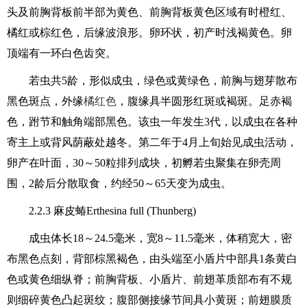
头及前胸背板前半部为黄色、前胸背板黄色区域有时橙红、
橘红或棕红色，后缘波浪形。卵环状，初产时浅褐黄色。卵
顶端有一环白色齿突。
若虫共5龄，形似成虫，绿色或黄绿色，前胸与翅芽散布
黑色斑点，外缘
橘红色
，腹缘具半圆形红斑或褐斑。足赤褐
色，跗节和触角端部黑色。该虫一年发生3代，以成虫在各种
寄主上或背风荫蔽处越冬。第二年于4月上旬始见成虫活动，
卵产在叶面，30～50粒排列成块，初孵若虫聚集在卵壳周
围，2龄后分散取食，约经50～65天变为成虫。
2.2.3 麻皮蝽Erthesina full (Thunberg)
成虫体长18～24.5毫米，宽8～11.5毫米，体稍宽大，密
布黑色点刻，背部棕黑褐色，由头端至小盾片中部具1条黄白
色或黄色细纵脊；前胸背板、小盾片、前翅革质部布有不规
则细碎黄色凸起斑纹；腹部侧接缘节间具小黄斑；前翅膜质