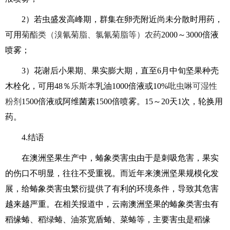
2）若虫盛发高峰期，群集在卵壳附近尚未分散时用药，
可用
菊酯类（溴氰菊脂、氯氰菊脂等）农药
2000～3000倍液
喷雾；
3）花谢后小果期、果实膨大期，直至6月中旬坚果种壳
木栓化，可用48％
乐斯本
乳油1000倍液或10%
吡虫啉
可湿性
粉剂
1500倍液或阿维菌素1500倍喷雾。15～20天1次，轮换用
药。
4.结语
在澳洲坚果生产中，蝽象类害虫由于是刺吸危害，果实
的伤口不明显，往往不受重视。而近年来澳洲坚果规模化发
展，给蝽象类害虫繁衍提供了有利的环境条件，导致其危害
越来越严重。在相关报道中，云南澳洲坚果的蝽象类害虫有
稻缘蝽、稻绿蝽、油茶宽盾蝽、菜蝽等，主要害虫是稻缘