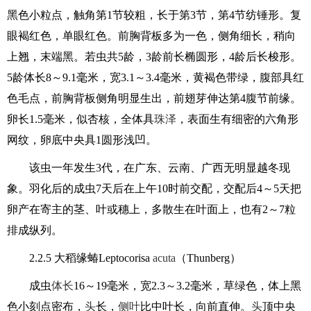
黑色小粒点，触角第1节较粗，长于第3节，第4节纺锤形。复
眼褐红色，单眼红色。前胸背板多为一色，侧角细长，稍向
上翘，末端黑。若虫共5龄，3龄前长椭圆形，4龄后长梭形。
5龄体长8～9.1毫米，宽3.1～3.4毫米，黄褐色带绿，腹部具红
色毛点，前胸背板侧角明显生出，前翅芽伸达第4腹节前缘。
卵长1.5毫米，似杏核，全体具
珠泽
，表面生有细密的六角形
网纹，卵底中央具1圆形浅凹。
该虫一年发生3代，在广东、云南、广西无明显越冬现
象。羽化后的成虫7天后在上午10时前交配，交配后4～5天把
卵产在寄主的茎、叶或穗上，多散生在叶面上，也有2～7粒
排成纵列。
2.2.5 大稻缘蝽Leptocorisa
acuta
（Thunberg）
成虫
体长
16～19毫米，宽2.3～3.2毫米，草绿色，体上黑
色小刻点密布，
头
长，
侧叶
比中叶长，向前直伸。
头
顶中央