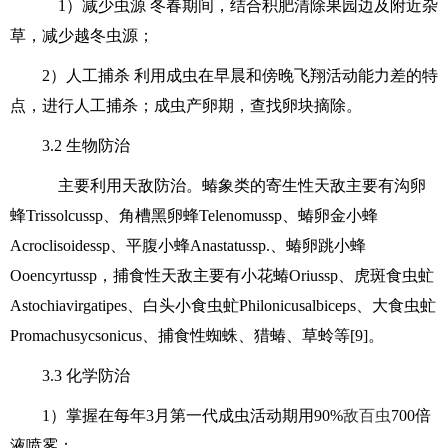
1）减少虫源 冬春期间，结合积肥清除果园边及附近杂
草，减少越冬虫源；
2）人工捕杀 利用成虫在早晨和傍晚飞翔活动能力差的特
点，进行人工捕杀；成虫产卵期，查找卵块摘除。
3.2 生物防治
主要利用天敌防治。蝽象类的寄生性天敌主要有沟卵
蜂Trissolcussp、角槽黑卵蜂Telenomussp、蝽卵金小蜂
Acroclisoidessp、平腹小蜂Anastatussp.、蝽卵跳小蜂
Ooencyrtussp，捕食性天敌主要有小花蝽Oriussp、虎斑食虫虻
Astochiavirgatipes、白头小食虫虻Philonicusalbiceps、大食虫虻
Promachusycsonicus、捕食性蜘蛛、猎蝽、草蛉等[9]。
3.3 化学防治
1）掌握在每年3月第一代成虫活动期用90%
敌百虫
700倍
液喷雾；