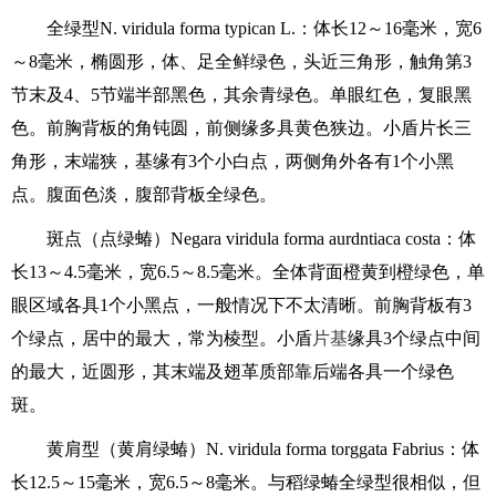
全绿型N. viridula forma typican L.：体长12～16毫米，宽6
～8毫米，椭圆形，体、足全鲜绿色，头近三角形，触角第3
节末及4、5节端半部黑色，其余青绿色。单眼红色，复眼黑
色。前胸背板的角钝圆，前侧缘多具黄色狭边。小盾片长三
角形，末端狭，基缘有3个小白点，两侧角外各有1个小黑
点。腹面色淡，腹部背板全绿色。
斑点（点绿蝽）Negara viridula forma aurdntiaca costa：体
长13～4.5毫米，宽6.5～8.5毫米。全体背面橙黄到橙绿色，单
眼区域各具1个小黑点，一般情况下不太清晰。前胸背板有3
个绿点，居中的最大，常为棱型。小盾
片基
缘具3个绿点中间
的最大，近圆形，其末端及翅革质部靠后端各具一个绿色
斑。
黄肩型（黄肩绿蝽）N. viridula forma torggata Fabrius：体
长12.5～15毫米，宽6.5～8毫米。与稻绿蝽全绿型很相似，但