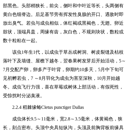
部黑色。头部稍狭长，前尖，侧叶和中叶近等长，头两侧有
黄白色细脊边。后足基节旁有挥发性臭腺的开口、遇敌时即
放出臭气。若虫与成虫相似，体红褐或黑褐色，无翅。卵近
鼓状，顶端具盖，周缘有齿，灰白色，不规则块状，数粒或
数十粒粘在一起。
该虫1年生1代，以成虫于草丛或树洞、树皮裂缝及枯枝
落叶下及墙缝、屋檐下越冬，翌春果树发芽后开始活动，5～
7月交配产卵，卵多产于叶背，卵期约10多天，5月中下旬可
见初孵若虫，7 ～8月羽化为成虫为害至深秋，10月开始越
冬。成虫飞行力强，喜在草莓或树体上部活动，有假死性，
受惊扰时分泌臭液。
2.2.4 稻棘缘蝽Cletus punctiger Dallas
成虫体长9.5～11毫米，宽2.8～3.5毫米，体黄褐色，狭
长，刻点密布。头顶中央具短纵沟，头顶及前胸背板前缘具