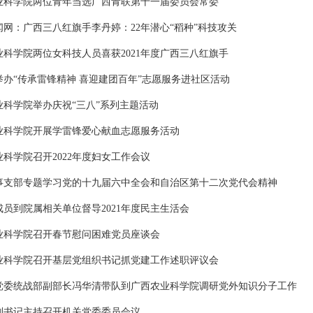
业科学院两位青年当选广西青联第十一届委员会常委
闻网：广西三八红旗手李丹婷：22年潜心“稻种”科技攻关
业科学院两位女科技人员喜获2021年度广西三八红旗手
举办“传承雷锋精神 喜迎建团百年”志愿服务进社区活动
业科学院举办庆祝“三八”系列主题活动
业科学院开展学雷锋爱心献血志愿服务活动
科学院召开2022年度妇女工作会议
事支部专题学习党的十九届六中全会和自治区第十二次党代会精神
成员到院属相关单位督导2021年度民主生活会
业科学院召开春节慰问困难党员座谈会
业科学院召开基层党组织书记抓党建工作述职评议会
党委统战部副部长冯华清带队到广西农业科学院调研党外知识分子工作
副书记主持召开机关党委委员会议