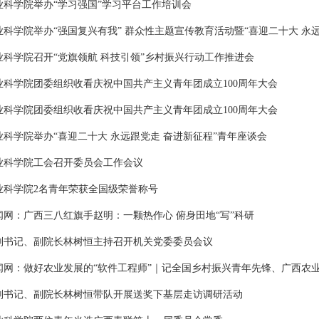
业科学院举办“学习强国”学习平台工作培训会
业科学院举办“强国复兴有我” 群众性主题宣传教育活动暨“喜迎二十大 永
业科学院召开“党旗领航 科技引领”乡村振兴行动工作推进会
业科学院团委组织收看庆祝中国共产主义青年团成立100周年大会
业科学院团委组织收看庆祝中国共产主义青年团成立100周年大会
业科学院举办“喜迎二十大 永远跟党走 奋进新征程”青年座谈会
业科学院工会召开委员会工作会议
业科学院2名青年荣获全国级荣誉称号
闻网：广西三八红旗手赵明：一颗热作心 俯身田地“写”科研
副书记、副院长林树恒主持召开机关党委委员会议
闻网：做好农业发展的“软件工程师”｜记全国乡村振兴青年先锋、广西农
副书记、副院长林树恒带队开展送奖下基层走访调研活动