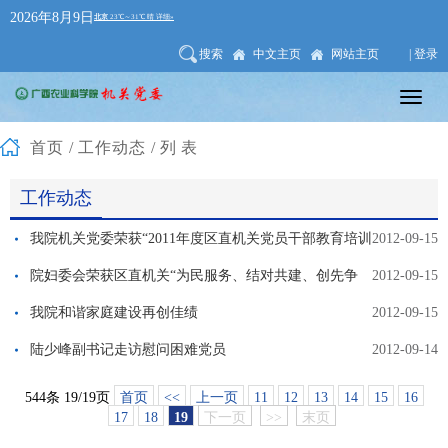
2026年8月9日
搜索
中文主页
网站主页
| 登录
首页
/
工作动态
/列表
工作动态
我院机关党委荣获“2011年度区直机关党员干部教育培训
2012-09-15
工作先进单位”一等奖
院妇委会荣获区直机关“为民服务、结对共建、创先争
2012-09-15
优、和谐同行”主题实践活动先进集体称号
我院和谐家庭建设再创佳绩
2012-09-15
陆少峰副书记走访慰问困难党员
2012-09-14
544条 19/19页
首页
<<
上一页
11
12
13
14
15
16
17
18
19
下一页
>>
末页