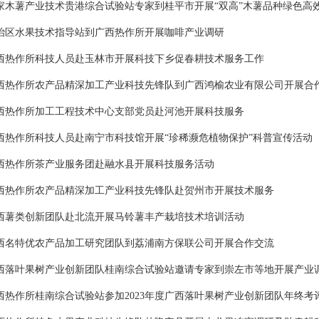
家木薯产业技术贵港综合试验站专家到桂平市开展“双高”木薯品种绿色高
治区水果技术指导站到广西热作所开展咖啡产业调研
西热作所科技人员赴玉林市开展科技下乡促春耕技术服务工作
西热作所农产品精深加工产业科技先锋队到广西鸿榆农业有限公司开展合
西热作所加工工程技术中心支部党员赴河池开展科技服务
西热作所科技人员赴南宁市科技馆开展“珍稀濒危植物保护”科普宣传活动
西热作所茶产业服务团赴融水县开展科技服务活动
西热作所农产品精深加工产业科技先锋队赴贺州市开展技术服务
西薯类创新团队赴北流开展马铃薯丰产栽培技术培训活动
西名特优农产品加工研究团队到荔浦南方保联公司开展合作交流
西落叶果树产业创新团队桂南综合试验站邀请专家到崇左市等地开展产业
西热作所桂南综合试验站参加2023年度广西落叶果树产业创新团队年终考