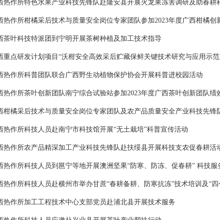
西热作所特色水果产业科技先锋队赴隆安县开展火龙果冻害调研及助春耕
西热作所柑橘采后技术与质量安全岗位专家团队参加2023年度广西柑橘创
西茶叶科技特派团到宁明开展茶树种植及加工技术指导
西重点研发计划项目“沃柑安全高效采后贮藏保鲜关键技术研究与应用示范
西热作所科普团队联合广西野生动植物保护协会开展科普进校园活动
西热作所茶叶创新团队南宁综合试验站参加2023年度广西茶叶创新团队绩
西柑橘采后技术与质量安全岗位专家团队及农产品质量安全产业科技先锋
西热作所科技人员赴南宁市科技馆开展“无土栽培”科普宣传活动
西热作所农产品精深加工产业科技先锋队赴扶绥县开展科技支农促春耕活
西热作所科技人员到邕宁等地开展澳洲坚果“防寒、防冻、促春耕” 科技服
西热作所科技人员赴横州市举办甘蔗“春耕备耕、防寒抗冻”技术培训及“四
西热作所加工工程技术中心支部党员赴浦北县开展技术服务