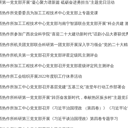
研第一党支部开展“凝心聚力谱新篇 砥砺奋进勇担当”主题党日活动
西热作所党委委员为加工工程技术中心党支部上专题党课
西热作所加工工程技术中心党支部与南宁智源联合党支部开展“科企共建 
西热作所参加广西农业科学院“喜迎二十大建功新时代”话剧小品大赛获优
西热作所机关团支部联合科研第一团支部开展深入学习领会“党的二十大精
西热作所机关第一党支部召开党支部评星定级民主测评会
西热作所加工工程技术中心党支部召开党支部星级评定民主测评会
西热作所工会组织开展2022年度职工疗休养活动
西热作所加工中心党支部召开基层党建“五基三化”攻坚年行动工作部署会
西热作所科研第一党支部开展“踔历奋发新时代，奉献热区振乡村”主题党
西热作所加工中心党支部召开《习近平治国理政 （第四卷）》《习近平论
西热作所科研第三党支部开展《习近平谈治国理政》第四卷专题学习