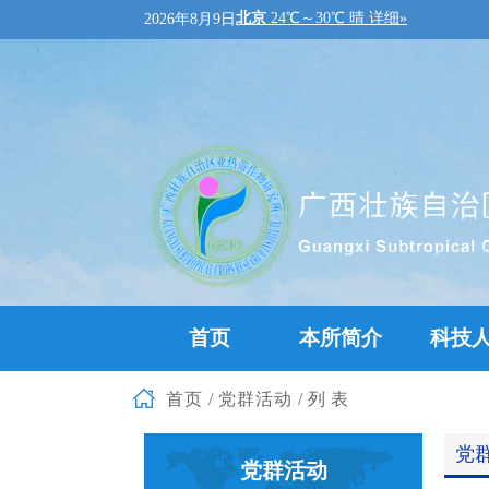
2026年8月9日
首页
本所简介
科技
首页
/
党群活动
/列表
党
党群活动