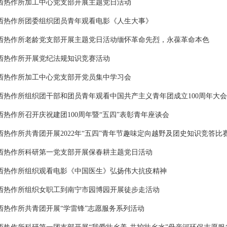
西热作所加工中心党支部开展主题党日活动
西热作所团委组织团员青年观看电影《人生大事》
西热作所老龄党支部开展主题党日活动缅怀革命先烈，永葆革命本色
西热作所开展党纪法规知识竞赛活动
西热作所加工中心党支部开党员集中学习会
西热作所组织团干部和团员青年观看中国共产主义青年团成立100周年大会
西热作所召开庆祝建团100周年暨“五四”表彰青年座谈会
西热作所共青团开展2022年“五四”青年节趣味定向越野及团史知识竞答比
西热作所科研第一党支部开展保春耕主题党日活动
西热作所组织观看电影《中国医生》弘扬伟大抗疫精神
西热作所组织女职工到南宁市园博园开展徒步走活动
西热作所共青团开展“学雷锋”志愿服务系列活动