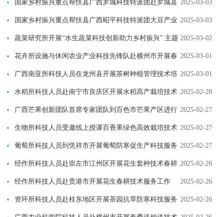
交流指导
国家乡村振兴重点帮扶县广西罗城科技特派团赴罗城县
2025-03-03
开展送种送技术促春耕活动
国家乡村振兴重点帮扶县广西昭平科技特派团大豆产业
2025-03-03
组专家到昭平县开展技术帮扶
蔬菜研究所开展“水生蔬菜科技创新助力乡村振兴” 主题
2025-03-02
科普研学活动
花卉所设施与休闲农业产业科技先锋队赴横州市开展春
2025-03-01
耕科技服务
广西南亚所科技人员在龙州县开展茶树种植管理技术培
2025-03-01
训
水稻所科技人员赴南宁市良庆区开展水稻高产栽培技术
2025-02-28
培训活动
广西芒果创新团队首席专家团队到百色市芒果产区进行
2025-02-27
生产调研
生物所科技人员受邀线上授课百香果绿色高效栽培技术
2025-02-27
葡萄所科技人员到凭祥市开展葡萄防寒促生产科技服务
2025-02-27
经作所科技人员赴崇左市江州区开展花生套种技术春耕
2025-02-26
指导
经作所科技人员赴贵港市开展花生春耕技术服务工作
2025-02-26
资环所科技人员赴桂东地区开展茶园抗旱防寒科技服务
2025-02-26