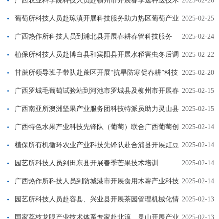
广西农业科学院科技人员赴横州市开展春季送种送技术
2025-02-26
促春耕服务活动
葡萄所科技人员赴琼滇开展科技服务助力热区葡萄产业
2025-02-25
升级
广西热作所科技人员到浦北县开展春耕春管科技服务
2025-02-24
植保所科技人员赴博白县和宾阳县开展水稻害虫冬后调
2025-02-22
查和“抗旱防寒促春耕”指导活动
甘蔗所领导班子带队赴蔗区开展“抗旱防寒促春耕”科技
2025-02-20
服务
广西罗城毛葡萄试验站到河池市罗城县及柳州市开展春
2025-02-15
季葡萄管护技术培训
广西南亚所澳洲坚果产业服务团科技特派员助力灵山县
2025-02-15
春耕生产
广西特色水果产业科技先锋队（葡萄）联合广西葡萄创
2025-02-14
新团队到都安县开展修剪技术指导服务工作
植保所有机循环农业产业科技先锋队赴合浦县开展豇豆
2025-02-14
春耕技术指导
园艺所科技人员到田东县开展春季芒果技术培训
2025-02-14
广西热作所科技人员到防城港市开展食用木薯产业科技
2025-02-14
服务
园艺所科技人员赴容县、兴业县开展茶园管理机械化情
2025-02-13
况调研与技术指导
国家荔枝龙眼产业技术体系专家赴北流、灵山开展产业
2025-02-13