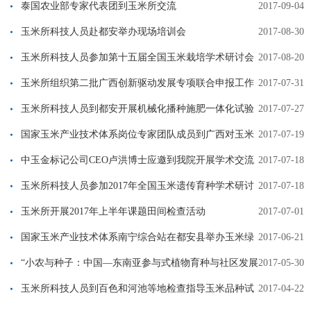
泰国农业部专家代表团到玉米所交流
2017-09-04
玉米所科技人员赴都安举办现场培训会
2017-08-30
玉米所科技人员参加第十五届全国玉米栽培学术研讨会
2017-08-20
玉米所组织第二批广西创新驱动发展专项联合申报工作
2017-07-31
玉米所科技人员到都安开展机械化播种施肥一体化试验
2017-07-27
国家玉米产业技术体系岗位专家团队成员到广西对玉米
2017-07-19
生产情况进行调研
中玉金标记公司CEO卢洪博士应邀到我院开展学术交流
2017-07-18
玉米所科技人员参加2017年全国玉米遗传育种学术研讨
2017-07-18
会
玉米所开展2017年上半年课题田间检查活动
2017-07-01
国家玉米产业技术体系南宁综合站在都安县举办玉米绿
2017-06-21
色生态生产技术现场培训观摩会
“小农与种子：中国—东南亚参与式植物育种与社区发展
2017-05-30
研讨会”在广西农业科学院顺利召开
玉米所科技人员到百色和河池等地检查指导玉米品种试
2017-04-22