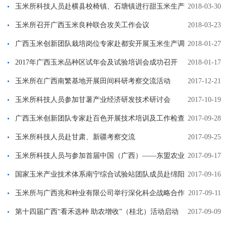
玉米所科技人员赴横县校椅镇、石塘镇进行甜玉米生产
2018-03-30
调研
玉米所召开广西玉米良种联合攻关工作会议
2018-03-23
广西玉米创新团队栽培岗位专家赴都安开展玉米生产调
2018-01-27
研
2017年广西玉米品种区试年会及试验培训会成功召开
2018-01-17
玉米所在广西南繁基地开展田间科研考察交流活动
2017-12-21
玉米所科技人员参加甘薯产业经济研发技术研讨会
2017-10-19
广西玉米创新团队专家赴百色开展技术培训及工作检查
2017-09-28
玉米所科技人员赴甘肃、新疆考察交流
2017-09-25
玉米所科技人员与参加首届中国（广西）——东盟农业
2017-09-17
科技交流合作研讨会玉米相关专家座谈
国家玉米产业技术体系南宁综合试验站团队成员赴绵阳
2017-09-16
参加西南及南方区田间开放交流日活动
玉米所与广西兆和种业有限公司举行深化科企战略合作
2017-09-11
关系研讨座谈会
第十四届广西“看禾选种 助农增收”（桂北）活动启动
2017-09-09