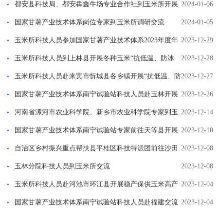
流
都安县科技局、都安犇鑫牛场专业合作社到玉米所开展
2024-01-06
项目合作交流
国家甘薯产业技术体系岗位专家到玉米所调研交流
2024-01-05
玉米所科技人员参加国家甘薯产业技术体系2023年度年
2023-12-29
终总结考评会暨青年人才学术交流会
玉米所科技人员到上林县开展冬种玉米“抗低温、防冰
2023-12-28
冻、防灾减灾”科技服务活动
玉米所科技人员赴来宾市忻城县各乡镇开展“抗低温、防
2023-12-27
冰冻、 防灾减灾”科技服务
国家甘薯产业技术体系南宁试验站科技人员赴玉林开展
2023-12-26
甘薯低温霜冻灾害调查等技术服务
河南省漯河市农业科学院、新乡市农业科学院专家到玉
2023-12-14
米所开展交流合作
国家甘薯产业技术体系南宁试验站专家前往天等县开展
2023-12-10
甘薯科技服务
自治区乡村振兴重点帮扶县平桂区科技特派团前往沙田
2023-12-08
镇开展甘薯科技服务
玉林分院科技人员到玉米所交流
2023-12-08
玉米所科技人员赴河池市环江县开展稳产保供玉米高产
2023-12-04
栽培技术培训
国家甘薯产业技术体系南宁试验站科技人员赴福建交流
2023-12-04