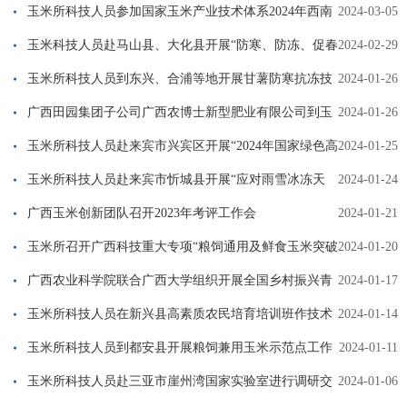
交流
玉米所科技人员参加国家玉米产业技术体系2024年西南
2024-03-05
及南方区岗站对接会议
玉米科技人员赴马山县、大化县开展“防寒、防冻、促春
2024-02-29
耕”科技服务
玉米所科技人员到东兴、合浦等地开展甘薯防寒抗冻技
2024-01-26
术服务
广西田园集团子公司广西农博士新型肥业有限公司到玉
2024-01-26
米所开展交流合作
玉米所科技人员赴来宾市兴宾区开展“2024年国家绿色高
2024-01-25
产高效行动 整建制推进粮油单产提升实施方案”调研指导工作
玉米所科技人员赴来宾市忻城县开展“应对雨雪冰冻天
2024-01-24
气，做好冬种油粮生产和春耕备耕”调研指导工作
广西玉米创新团队召开2023年考评工作会
2024-01-21
玉米所召开广西科技重大专项“粮饲通用及鲜食玉米突破
2024-01-20
性新品种选育与示范”2023年度工作总结会
广西农业科学院联合广西大学组织开展全国乡村振兴青
2024-01-17
年先锋事迹宣讲
玉米所科技人员在新兴县高素质农民培育培训班作技术
2024-01-14
培训
玉米所科技人员到都安县开展粮饲兼用玉米示范点工作
2024-01-11
对接会
玉米所科技人员赴三亚市崖州湾国家实验室进行调研交
2024-01-06