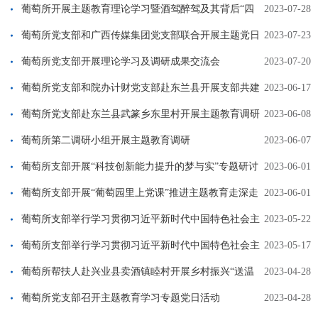
主义思想主题教育专题组织生活会
葡萄所开展主题教育理论学习暨酒驾醉驾及其背后“四
2023-07-28
风”问题专项整治和警示教育
葡萄所党支部和广西传媒集团党支部联合开展主题党日
2023-07-23
活动
葡萄所党支部开展理论学习及调研成果交流会
2023-07-20
葡萄所党支部和院办计财党支部赴东兰县开展支部共建
2023-06-17
主题党日活动
葡萄所党支部赴东兰县武篆乡东里村开展主题教育调研
2023-06-08
活动
葡萄所第二调研小组开展主题教育调研
2023-06-07
葡萄所支部开展“科技创新能力提升的梦与实”专题研讨
2023-06-01
会暨集体调研会
葡萄所支部开展“葡萄园里上党课”推进主题教育走深走
2023-06-01
实
葡萄所支部举行学习贯彻习近平新时代中国特色社会主
2023-05-22
义思想主题教育第二次读书班阅读分享会
葡萄所支部举行学习贯彻习近平新时代中国特色社会主
2023-05-17
义思想主题教育读书班阅读分享会
葡萄所帮扶人赴兴业县卖酒镇睦村开展乡村振兴“送温
2023-04-28
暖，防返贫”活动
葡萄所党支部召开主题教育学习专题党日活动
2023-04-28