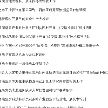
亚所基地管理科开展茶园冬管验收工作
色市工业投资有限公司到广西南亚所开展澳洲坚果种植调研
地管理科开展节前安全生产大检查
亚所坚果产业科技服务团到贫困村开展“抗疫情抢春耕”科技培训
亚所优稀果树团队到武德乡开展“战疫情·基地行”技术指导活动
州县在南亚所召开2020年“抗疫情、抢春耕”澳洲坚果种植工作推进会
亚所党支部到八角乡龙边村调研
亚所召开创建一流强所工作研讨会
州县人大常委会主任黄集精到南亚所调研适龙州县蔗区推广甘蔗新品种情
西南亚所陈海生带队检查南亚所复工情况并布置相关工作
亚所党员志愿服务队深入帮扶贫困村指导春耕备耕
西南亚所科技特派员到茶叶产业创业示范基地开展技术培训