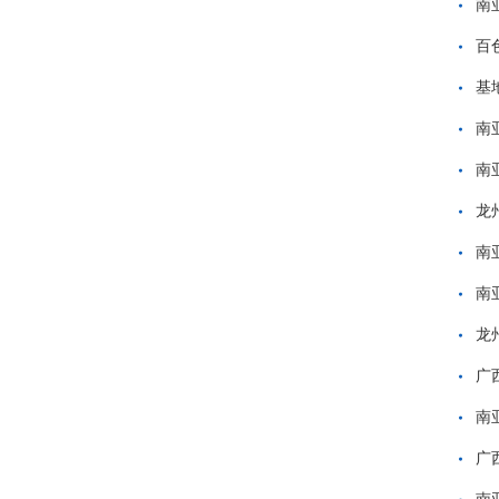
南
百
基
南
南
龙
南
南
龙
广
南
广