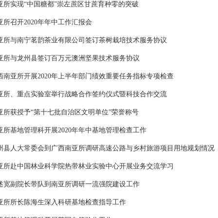
亚所实现“中国糖都”崇左蔗区甘蔗育种零的突破
亚所召开2020年年中工作汇报会
亚所与南宁茗韵茶业有限公司签订茶树栽培技术服务协议
亚所与龙州县签订百万元澳洲坚果技术服务协议
西南亚所开展2020年上半年部门绩效重要任务指标专项检查
亚所、重点实验室举行战略合作签约仪式暨科技合作交流
亚所获授予“第十七批自治区文明单位”荣誉称号
亚所基地管理科开展2020年年中基地管理检查工作
州县人大常委会到广西南亚所调研高速公路与乡村旅游项目用地规划情况
亚所赴中国林业科学院热带林业实验中心开展业务交流学习
述宽副院长带队到南亚所调研一流强院建设工作
亚所所长陈海生深入科研基地检查指导工作