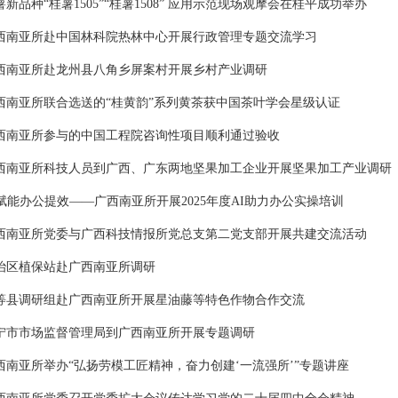
薯新品种“桂薯1505”“桂薯1508” 应用示范现场观摩会在桂平成功举办
西南亚所赴中国林科院热林中心开展行政管理专题交流学习
西南亚所赴龙州县八角乡屏案村开展乡村产业调研
西南亚所联合选送的“桂黄韵”系列黄茶获中国茶叶学会星级认证
西南亚所参与的中国工程院咨询性项目顺利通过验收
西南亚所科技人员到广西、广东两地坚果加工企业开展坚果加工产业调研
I赋能办公提效——广西南亚所开展2025年度AI助力办公实操培训
西南亚所党委与广西科技情报所党总支第二党支部开展共建交流活动
治区植保站赴广西南亚所调研
等县调研组赴广西南亚所开展星油藤等特色作物合作交流
宁市市场监督管理局到广西南亚所开展专题调研
西南亚所举办“弘扬劳模工匠精神，奋力创建‘一流强所’”专题讲座