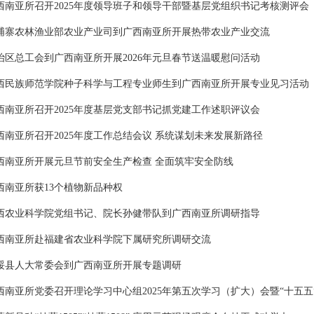
西南亚所召开2025年度领导班子和领导干部暨基层党组织书记考核测评会
埔寨农林渔业部农业产业司到广西南亚所开展热带农业产业交流
治区总工会到广西南亚所开展2026年元旦春节送温暖慰问活动
西民族师范学院种子科学与工程专业师生到广西南亚所开展专业见习活动
西南亚所召开2025年度基层党支部书记抓党建工作述职评议会
西南亚所召开2025年度工作总结会议 系统谋划未来发展新路径
西南亚所开展元旦节前安全生产检查 全面筑牢安全防线
西南亚所获13个植物新品种权
西农业科学院党组书记、院长孙健带队到广西南亚所调研指导
西南亚所赴福建省农业科学院下属研究所调研交流
绥县人大常委会到广西南亚所开展专题调研
西南亚所党委召开理论学习中心组2025年第五次学习（扩大）会暨“十五五