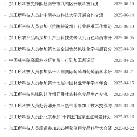
加工所科技先锋队赴南宁市武鸣区开展科技服务
2025-06-19
加工所科技人员赴中南林业科技大学开展合作交流
2025-06-14
加工所科技人员参加《抗酶解淀粉》行业标准工作推进
2025-06-13
会
加工所农产品精深加工产业科技先锋队到百色靖西市开
2025-06-05
展科技服务
加工所科技人员参加第七届全国食品风味化学与感官分
2025-04-30
析大会暨第三届全国生鲜营养预制食品研讨会
中国林科院高原林业研究所一行到加工所调研
2025-04-26
加工所科技人员参加第十四届国际葡萄与葡萄酒学术研
2025-04-21
讨会
加工所科技人员参加第十七届中国林业青年学术年会
2025-04-15
加工所科技先锋队赴宜州开展壮族特色食品生产交流
2025-03-28
加工所科技人员赴合浦开展亚热带水果加工技术交流与
2025-03-28
指导
加工所科技人员赴北京参加“十四五”国家重点研发计划
2025-03-16
“果品加工提档升级关键技术与产业化”项目启动会
加工所科技人员应邀参加2025博鳌健康食品科学大会暨
2025-02-22