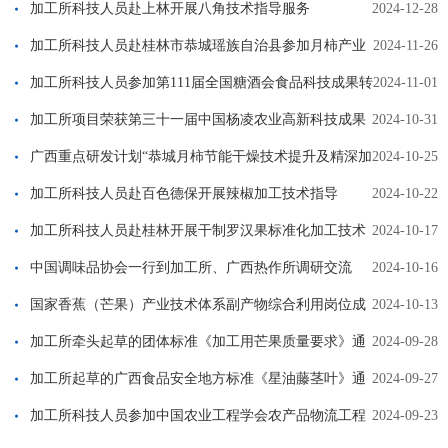
博览会
加工所科技人员赴上林开展八角技术指导服务
2024-12-28
加工所科技人员赴桂林市恭城瑶族自治县参加月柿产业
2024-11-26
发展主题交流活动
加工所科技人员参加第111届全国糖酒会食品科技成果转
2024-11-01
化交流会
加工所项目荣获第三十一届中国杨凌农业高新科技成果
2024-10-31
博览会“后稷特别奖”
广西重点研发计划“恭城月柿节能干燥技术提升及精深加
2024-10-25
工技术研究”项目通过专家现场查定
加工所科技人员赴百色德保开展辣椒加工技术指导
2024-10-22
加工所科技人员赴桂林开展干制罗汉果标准化加工技术
2024-10-17
交流
中国调味品协会一行到加工所、广西热作所调研交流
2024-10-16
国家香蕉（芒果）产业技术体系副产物综合利用岗位成
2024-10-13
员赴云南、四川开展芒果产业调研
加工所牵头起草的团体标准《加工用芒果质量要求》通
2024-09-28
过专家审定
加工所起草的广西食品安全地方标准《星油藤茎叶》通
2024-09-27
过专家审定
加工所科技人员参加中国农业工程学会农产品物流工程
2024-09-23