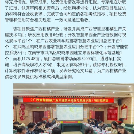
标完成情况、研究成果、经费使用情况等进行汇报。专家组在听取
了汇报、认真审阅相关资料后，经质询和讨论，认为该项目组提供
的材料符合验收要求，完成了合同约定的各项考核指标，项目经费
管理和使用符合相关规定，一致同意通过验收。
该项目聚焦广西柑橘产业，研发并集成广西智慧型柑橘生产关
键技术7项；研发应用设备6台套；开发智慧果园全产业链数据可视
化展示平台1个，在广西农业科学院部署智慧农业应用总控平台1
个，在武鸣区鸣鸣果园部署智慧农业应用分控平台1个；开发智能管
控系统8个；在南宁市武鸣区鸣鸣果园建立果园标准化示范基地1
个，面积1175.48亩，项目总辐射带动面积52090亩。通过项目实
施，培养高级职称人才8名，制定团体标准1个，获得专利授权6件、
计算机软件著作权登记21项，发表研究论文14篇，为广西柑橘产业
信息化发展提供标准模式和典型案例。