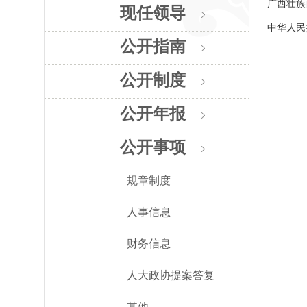
广西壮族
现任领导
中华人民
公开指南
公开制度
公开年报
公开事项
规章制度
人事信息
财务信息
人大政协提案答复
其他