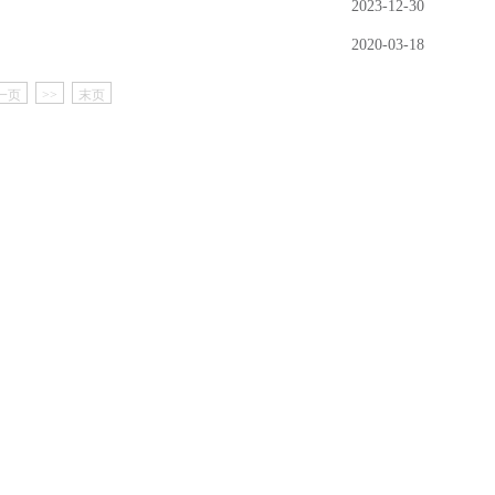
2023-12-30
2020-03-18
一页
>>
末页