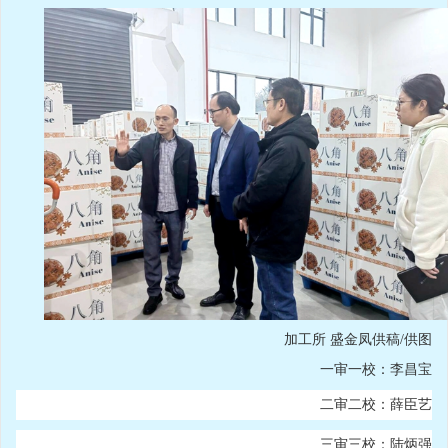
加工所 盛金凤供稿/供图
一审一校：李昌宝
二审二校：薛臣艺
三审三校：陆炳强