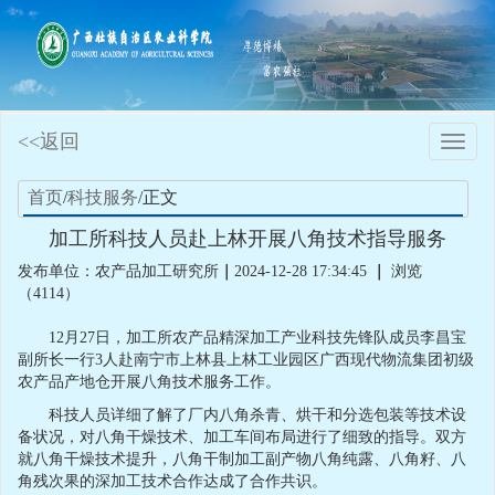
<<返回
Toggle
naviga
首页
/
科技服务
/正文
加工所科技人员赴上林开展八角技术指导服务
发布单位：农产品加工研究所
｜
2024-12-28 17:34:45
｜
浏览
（4114）
12
月
27
日，加工所农产品精深加工产业科技先锋队成员李昌宝
副所长一行
3
人赴南宁市上林县上林工业园区广西现代物流集团初级
农产品产地仓开展八角技术服务工作。
科技人员详细了解了厂内八角杀青、烘干和分选包装等技术设
备状况，对八角干燥技术、加工车间布局进行了细致的指导。双方
就八角干燥技术提升，八角干制加工副产物八角纯露、八角籽、八
角残次果的深加工技术合作达成了合作共识。