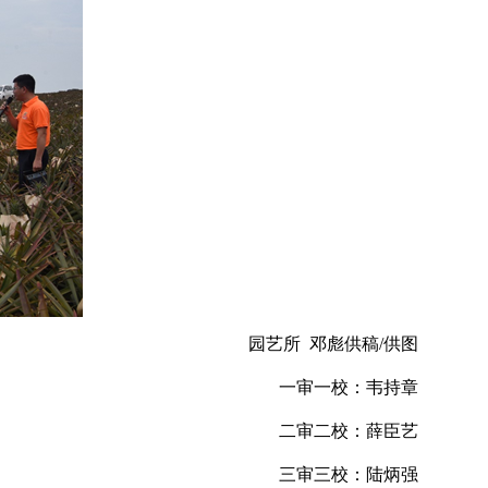
园艺所 邓彪供稿/供图
一审一校：韦持章
二审二校：薛臣艺
三审三校：陆炳强