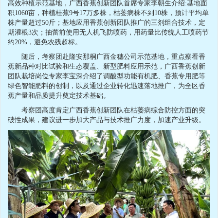
高效种植示范基地，广西香蕉创新团队首席专家李朝生介绍:基地面
积1060亩，种植桂蕉9号17万多株，枯萎病株不到10株，预计平均单
株产量超过50斤；基地应用香蕉创新团队推广的三剂组合技术，定
期灌根3次；抽蕾前使用无人机飞防喷药，用药量比传统人工喷药节
约20%，避免农残超标。
随后，考察团赴隆安那桐广西金穗公司示范基地，重点察看香
蕉新品种对比试验和生态覆盖、新型肥料应用示范，广西香蕉创新
团队栽培岗位专家李宝深介绍了调酸型功能有机肥、香蕉专用肥等
绿色智能肥料的创制，以及通过企业转化迅速落地推广，为全区香
蕉产量和品质提升奠定技术基础。
考察团高度肯定广西香蕉创新团队在枯萎病综合防控方面的突
破性成果，建议进一步加大产品与技术推广力度，加速产业升级。