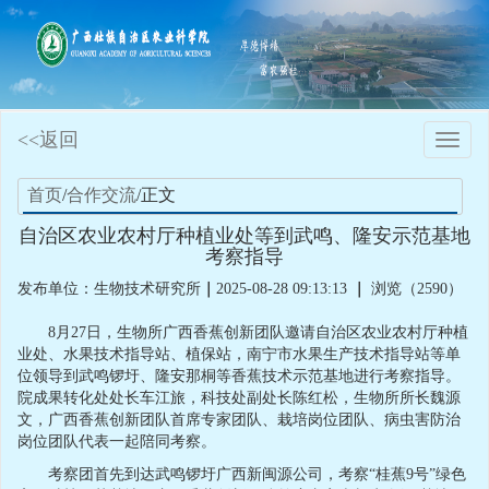
<<返回
Toggle
naviga
首页
/
合作交流
/正文
自治区农业农村厅种植业处等到武鸣、隆安示范基地
考察指导
发布单位：生物技术研究所
｜
2025-08-28 09:13:13
｜
浏览（2590）
8月27日，生物所广西香蕉创新团队邀请自治区农业农村厅种植
业处、水果技术指导站、植保站，南宁市水果生产技术指导站等单
位领导到武鸣锣圩、隆安那桐等香蕉技术示范基地进行考察指导。
院成果转化处处长车江旅，科技处副处长陈红松，生物所所长魏源
文，广西香蕉创新团队首席专家团队、栽培岗位团队、病虫害防治
岗位团队代表一起陪同考察。
考察团首先到达武鸣锣圩广西新闽源公司，考察“桂蕉9号”绿色