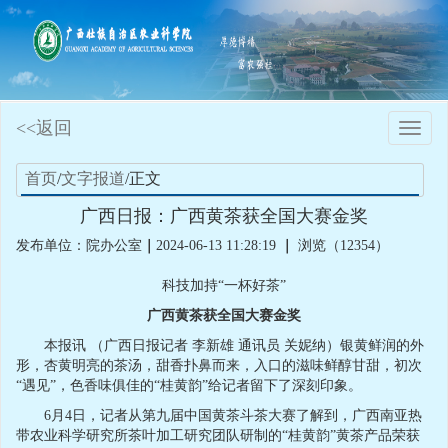
<<返回
Toggle
naviga
首页
/
文字报道
/正文
广西日报：广西黄茶获全国大赛金奖
发布单位：院办公室
｜
2024-06-13 11:28:19
｜
浏览（12354）
科技加持“一杯好茶”
广西黄茶获全国大赛金奖
本报讯 （广西日报记者 李新雄 通讯员 关妮纳）银黄鲜润的外
形，杏黄明亮的茶汤，甜香扑鼻而来，入口的滋味鲜醇甘甜，初次
“遇见”，色香味俱佳的“桂黄韵”给记者留下了深刻印象。
6月4日，记者从第九届中国黄茶斗茶大赛了解到，广西南亚热
带农业科学研究所茶叶加工研究团队研制的“桂黄韵”黄茶产品荣获