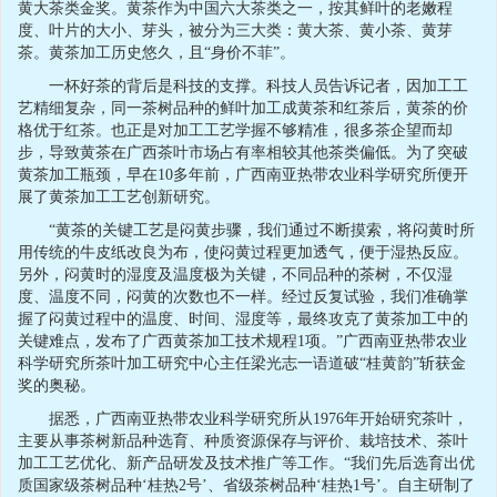
黄大茶类金奖。黄茶作为中国六大茶类之一，按其鲜叶的老嫩程
度、叶片的大小、芽头，被分为三大类：黄大茶、黄小茶、黄芽
茶。黄茶加工历史悠久，且“身价不菲”。
一杯好茶的背后是科技的支撑。科技人员告诉记者，因加工工
艺精细复杂，同一茶树品种的鲜叶加工成黄茶和红茶后，黄茶的价
格优于红茶。也正是对加工工艺学握不够精准，很多茶企望而却
步，导致黄茶在广西茶叶市场占有率相较其他茶类偏低。为了突破
黄茶加工瓶颈，早在10多年前，广西南亚热带农业科学研究所便开
展了黄茶加工工艺创新研究。
“黄茶的关键工艺是闷黄步骤，我们通过不断摸索，将闷黄时所
用传统的牛皮纸改良为布，使闷黄过程更加透气，便于湿热反应。
另外，闷黄时的湿度及温度极为关键，不同品种的茶树，不仅湿
度、温度不同，闷黄的次数也不一样。经过反复试验，我们准确掌
握了闷黄过程中的温度、时间、湿度等，最终攻克了黄茶加工中的
关键难点，发布了广西黄茶加工技术规程1项。”广西南亚热带农业
科学研究所茶叶加工研究中心主任梁光志一语道破“桂黄韵”斩获金
奖的奥秘。
据悉，广西南亚热带农业科学研究所从1976年开始研究茶叶，
主要从事茶树新品种选育、种质资源保存与评价、栽培技术、茶叶
加工工艺优化、新产品研发及技术推广等工作。“我们先后选育出优
质国家级茶树品种‘桂热2号’、省级茶树品种‘桂热1号’。自主研制了